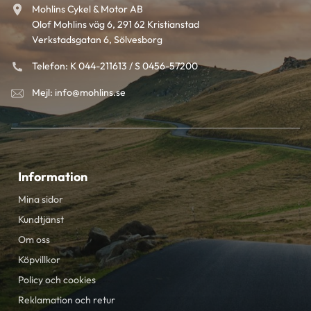
Mohlins Cykel & Motor AB
Olof Mohlins väg 6, 291 62 Kristianstad
Verkstadsgatan 6, Sölvesborg
Telefon: K 044-211613 / S 0456-57200
Mejl: info@mohlins.se
Information
Mina sidor
Kundtjänst
Om oss
Köpvillkor
Policy och cookies
Reklamation och retur