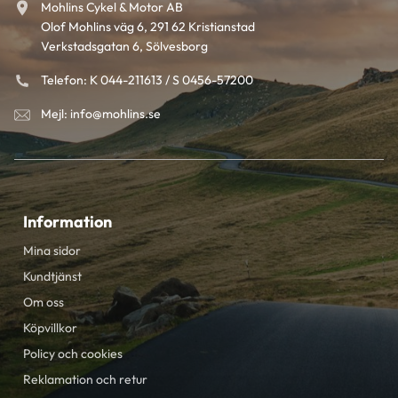
Mohlins Cykel & Motor AB
Olof Mohlins väg 6, 291 62 Kristianstad
Verkstadsgatan 6, Sölvesborg
Telefon: K 044-211613 / S 0456-57200
Mejl: info@mohlins.se
Information
Mina sidor
Kundtjänst
Om oss
Köpvillkor
Policy och cookies
Reklamation och retur