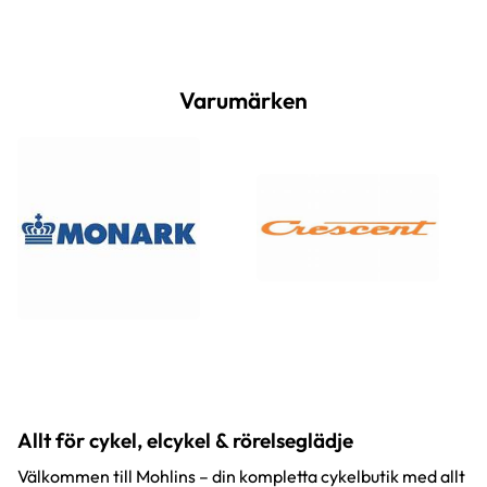
öppnar samtidigt upp artikeln för
beställning. Ni beställer och väljer
avhämtning eller hemleverans. Ni får ett
besked av oss när produkten är klar för
avhämtning/leverans.
Varumärken
Allt för cykel, elcykel & rörelseglädje
Välkommen till Mohlins – din kompletta cykelbutik med allt