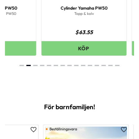
Cylinder Yamaha PW50
Bensinsla
Topp & kolv
7
$
63.55
$
För barnfamiljen!
Beställningsvara
ägg till i favoriter
Lägg till i favoriter