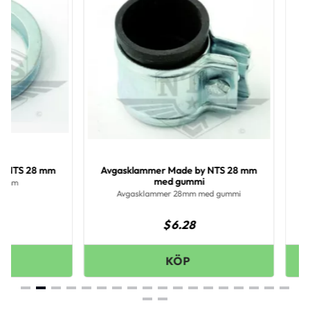
Avgasklammer Made by NTS 28 mm
Avgasklammer M
med gummi
med 
Avgasklammer 28mm med gummi
Avgasklammer 3
$
6.28
$