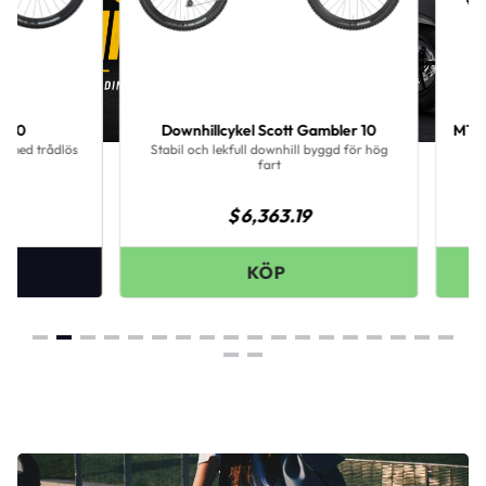
Downhillcykel Scott Gambler 10
MTB Specialized S
Stabil och lekfull downhill byggd för hög
Prisvärd, kapab
fart
$
6,363.19
$
3,2