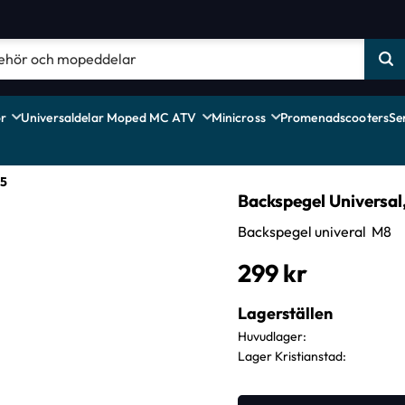
r
Universaldelar Moped MC ATV
Minicross
Promenadscooters
Se
15
Backspegel Universal
Backspegel univeral M8
299
kr
Lagerställen
Huvudlager
Lager Kristianstad