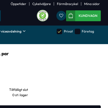
Öppetider
Cykelväljare
Förmånscykel
Mina sidor
Favoriter
KUNDVAGN
rviceavdelning
done
done
Privat
Företag
, par
0 st i lager