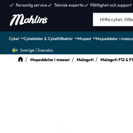
check
Personlig service
check
Teknisk expertis
check
Pålitlighet och support
Cykel
Cykeldelar & Cykeltillbehör
Moped
Mopeddelar i masso
Sverige
Svenska
Mopeddelar i massor
Malaguti
Malaguti F12 & F