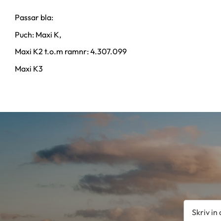
Passar bla:
Puch: Maxi K,
Maxi K2 t.o.m ramnr: 4.307.099
Maxi K3