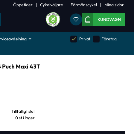
Öppetider
Cykelväljare
Förmånscykel
Mina sidor
Favoriter
KUNDVAGN
rviceavdelning
done
done
Privat
Företag
 Puch Maxi 43T
0 st i lager