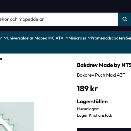
r
Universaldelar Moped MC ATV
Minicross
Promenadscooters
Se
a
Bakdrev Made by NTS
Bakdrev Puch Maxi 43T
189
kr
Lagerställen
Huvudlager
Lager Kristianstad