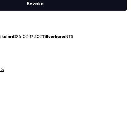
Bevaka
ikelnr
D26-02-17-302
Tillverkare
NTS
TS