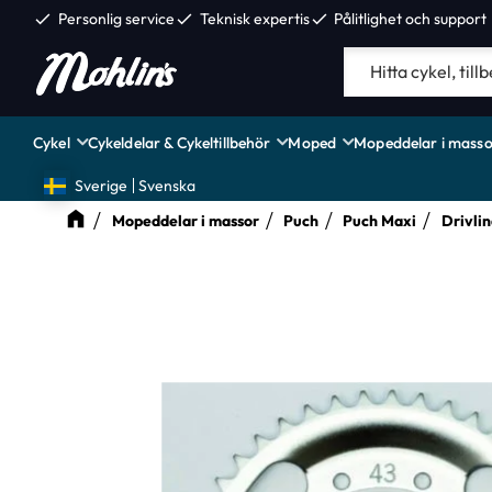
check
Personlig service
check
Teknisk expertis
check
Pålitlighet och support
Cykel
Cykeldelar & Cykeltillbehör
Moped
Mopeddelar i masso
Sverige
Svenska
Mopeddelar i massor
Puch
Puch Maxi
Drivlin