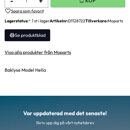
-
+
Lägg till i favoriter
Lagerstatus
1 st i lager
Artikelnr
D1128722
Tillverkare
Moparts
Se produktblad
Visa alla produkter från Moparts
Baklyse Model Hella
Var uppdaterad med det senaste!
Skriv upp dig på vårt nyhetsbrev