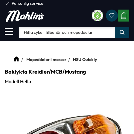
check
Personlig service
Favorite
Meny
KUND
Mopeddelar i massor
NSU Quickly
Baklykta Kreidler/MCB/Mustang
Modell Hella