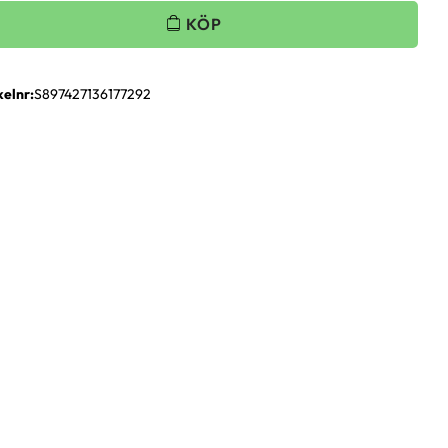
kelnr
S897427136177292