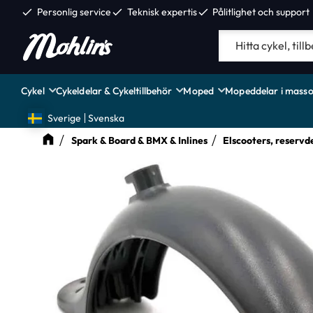
check
Personlig service
check
Teknisk expertis
check
Pålitlighet och support
Cykel
Cykeldelar & Cykeltillbehör
Moped
Mopeddelar i masso
Sverige
Svenska
Spark & Board & BMX & Inlines
Elscooters, reservde