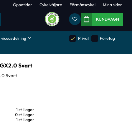
Öppetider
Cykelväljare
Förmånscykel
Mina sidor
Favoriter
KUNDVAGN
rviceavdelning
done
done
Privat
Företag
 GX2.0 Svart
.0 Svart
1 st i lager
0 st i lager
1 st i lager