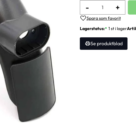
-
+
Lägg till i favoriter
Lagerstatus
1 st i lager
Arti
Se produktblad