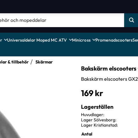
r
Universaldelar Moped MC ATV
Minicross
Promenadscooters
Se
lar & tillbehör
Skärmar
Bakskärm elscooters
Bakskärm elscooters GX2
169
kr
Lagerställen
Huvudlager
Lager Sölvesborg
Lager Kristianstad
Antal