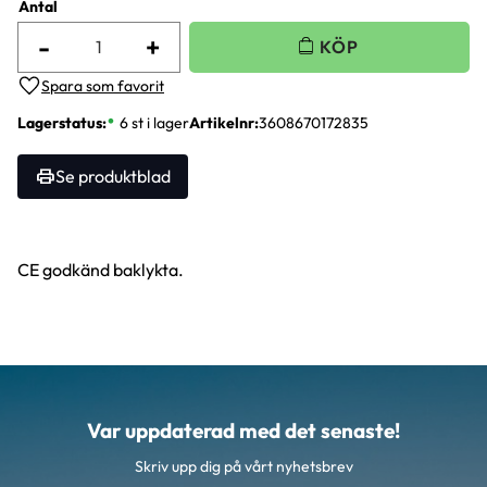
Antal
-
+
Lägg till i favoriter
Lagerstatus
6 st i lager
Artikelnr
3608670172835
Se produktblad
CE godkänd baklykta.
Var uppdaterad med det senaste!
Skriv upp dig på vårt nyhetsbrev