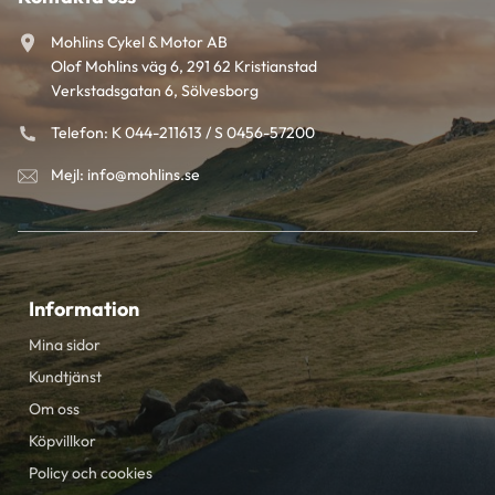
Mohlins Cykel & Motor AB
Olof Mohlins väg 6, 291 62 Kristianstad
Verkstadsgatan 6, Sölvesborg
Telefon: K 044-211613 / S 0456-57200
Mejl: info@mohlins.se
Information
Mina sidor
Kundtjänst
Om oss
Köpvillkor
Policy och cookies