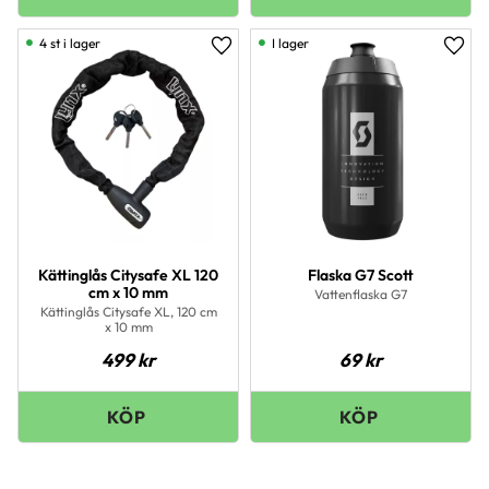
4 st i lager
I lager
Lägg till i favoriter
Lägg 
Kättinglås Citysafe XL 120
Flaska G7 Scott
cm x 10 mm
Vattenflaska G7
Kättinglås Citysafe XL, 120 cm
x 10 mm
499
kr
69
kr