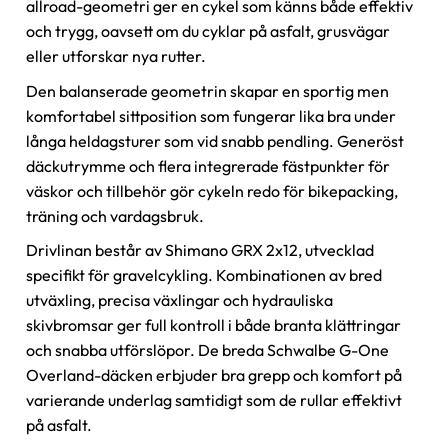
allroad-geometri ger en cykel som känns både effektiv
och trygg, oavsett om du cyklar på asfalt, grusvägar
eller utforskar nya rutter.
Den balanserade geometrin skapar en sportig men
komfortabel sittposition som fungerar lika bra under
långa heldagsturer som vid snabb pendling. Generöst
däckutrymme och flera integrerade fästpunkter för
väskor och tillbehör gör cykeln redo för bikepacking,
träning och vardagsbruk.
Drivlinan består av Shimano GRX 2x12, utvecklad
specifikt för gravelcykling. Kombinationen av bred
utväxling, precisa växlingar och hydrauliska
skivbromsar ger full kontroll i både branta klättringar
och snabba utförslöpor. De breda Schwalbe G-One
Overland-däcken erbjuder bra grepp och komfort på
varierande underlag samtidigt som de rullar effektivt
på asfalt.