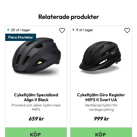
Relaterade produkter
20 st i lager
9 st i lager
Lägg till i favoriter
Lägg 
Flera Storlekar
Cykelhjälm Specialized
Cykelhjälm Giro Register
Align II Black
MIPS II Svart UA
Prisvärd och säker hjälm med
Ventilerad hjälm för
MIPS
vardagscykling
659
kr
999
kr