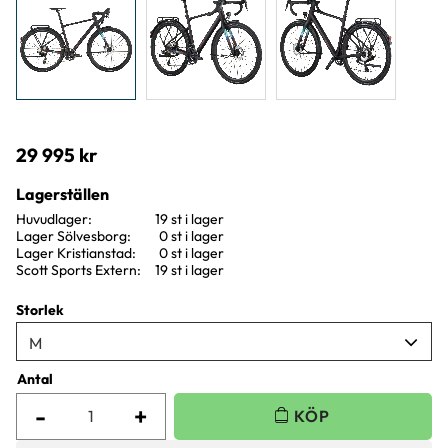
29 995
kr
Lagerställen
Huvudlager
19 st i lager
Lager Sölvesborg
0 st i lager
Lager Kristianstad
0 st i lager
Scott Sports Extern
19 st i lager
Storlek
Antal
-
+