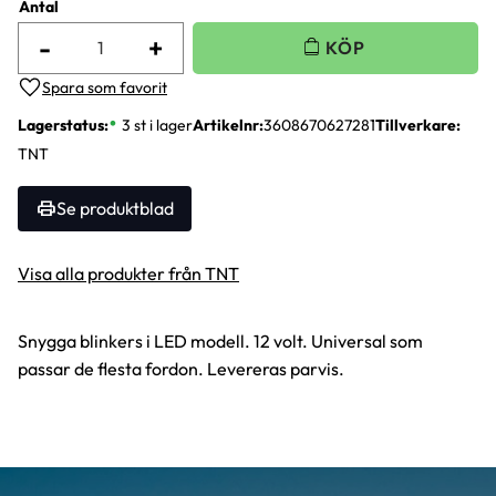
Antal
-
+
Lägg till i favoriter
Lagerstatus
3 st i lager
Artikelnr
3608670627281
Tillverkare
TNT
Se produktblad
Visa alla produkter från TNT
Snygga blinkers i LED modell. 12 volt. Universal som
passar de flesta fordon. Levereras parvis.