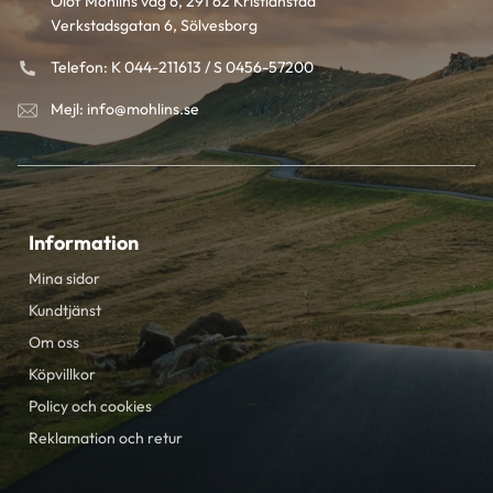
Olof Mohlins väg 6, 291 62 Kristianstad
Verkstadsgatan 6, Sölvesborg
Telefon: K 044-211613 / S 0456-57200
Mejl: info@mohlins.se
Information
Mina sidor
Kundtjänst
Om oss
Köpvillkor
Policy och cookies
Reklamation och retur