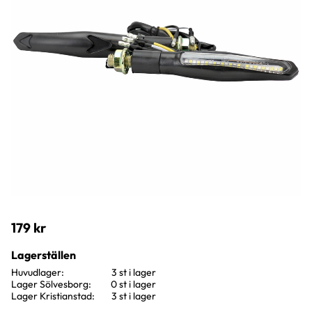
179
kr
Lagerställen
Huvudlager
3 st i lager
Lager Sölvesborg
0 st i lager
Lager Kristianstad
3 st i lager