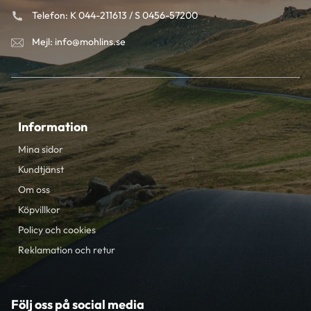
Telefon: K 044-211613 / S 0456-57200
Mejl: info@mohlins.se
Information
Mina sidor
Kundtjänst
Om oss
Köpvillkor
Policy och cookies
Reklamation och retur
Följ oss på social media