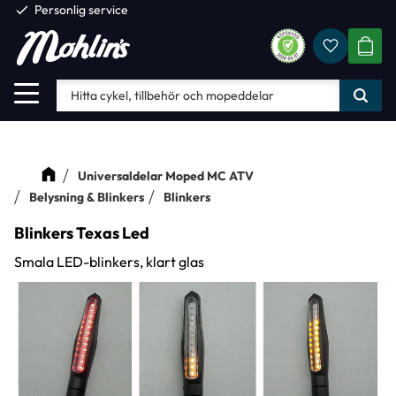
check
Personlig service
Favorite
Meny
KUND
Universaldelar Moped MC ATV
Belysning & Blinkers
Blinkers
Blinkers Texas Led
Smala LED-blinkers, klart glas