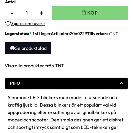
Antal
-
+
Lägg till i favoriter
Lagerstatus
1 st i lager
Artikelnr
206022P
Tillverkare
TNT
Se produktblad
Visa alla produkter från TNT
INFO
Slimmade LED-blinkers med modernt utseende och
kraftig ljusbild. Dessa blinkers är ett populärt val vid
uppgradering eller ersättning av originalblinkers på
moped och scooter. Den smala designen ger ett diskret
och sportigt intryck samtidigt som LED-tekniken ger