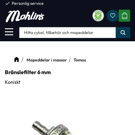
check
Personlig service
Favorite
Meny
KUND
Mopeddelar i massor
Tomos
Bränslefilter 6 mm
Koniskt