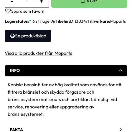
-
+
Lägg till i favoriter
Lagerstatus
6 st i lager
Artikelnr
D1130347
Tillverkare
Moparts
Se produktblad
Visa alla produkter från Moparts
INFO
Koniskt bensinfilter av hög kvalitet som används för att
filtrera bränslet och skydda förgasare och
bränslesystem mot smuts och partiklar. Lämpligt vid
service, renovering eller uppgradering av
bränslesystemet.
FAKTA