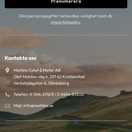
Prenumerera
Dina personuppgifter behandlas i enlighet med vår
integritetspolicy
.
Kontakta oss
Mohlins Cykel & Motor AB
Olof Mohlins väg 6, 291 62 Kristianstad
Verkstadsgatan 6, Sölvesborg
Telefon: K 044-211613 / S 0456-57200
Mejl: info@mohlins.se