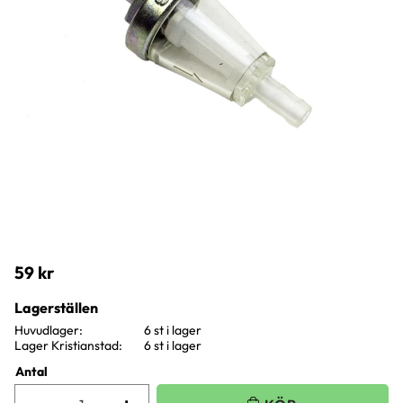
59
kr
Lagerställen
Huvudlager
6 st i lager
Lager Kristianstad
6 st i lager
Antal