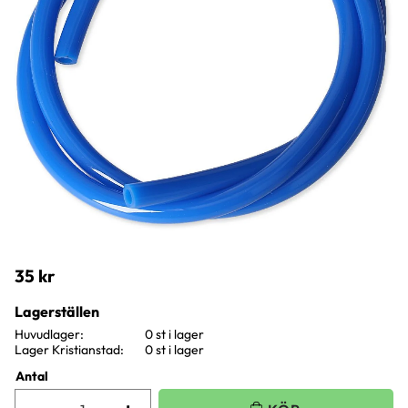
35
kr
Lagerställen
Huvudlager
0 st i lager
Lager Kristianstad
0 st i lager
Antal