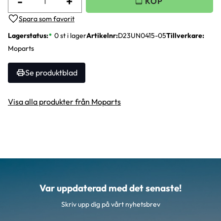
-
+
Lägg till i favoriter
Lagerstatus
0 st i lager
Artikelnr
D23UN0415-05
Tillverkare
Moparts
Se produktblad
Visa alla produkter från Moparts
Var uppdaterad med det senaste!
Skriv upp dig på vårt nyhetsbrev