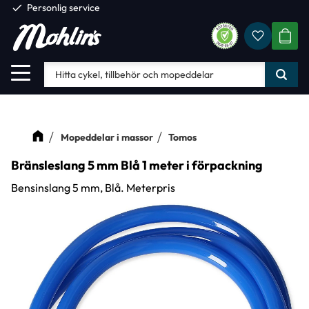
check
Personlig service
Favorite
Meny
KUND
Mopeddelar i massor
Tomos
Bränsleslang 5 mm Blå 1 meter i förpackning
Bensinslang 5 mm, Blå. Meterpris