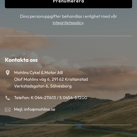
Prenumerera
Dina personuppgifter behandlas i enlighet med vår
integritetspolicy
.
Kontakta oss
Mohlins Cykel & Motor AB
Olof Mohlins väg 6, 291 62 Kristianstad
Verkstadsgatan 6, Sölvesborg
Telefon: K 044-211613 / S 0456-57200
Mejl: info@mohlins.se