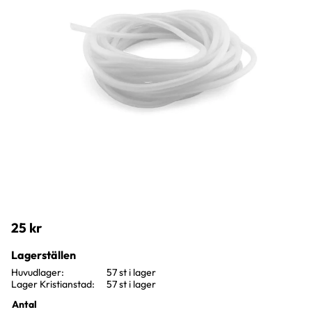
25
kr
Lagerställen
Huvudlager
57 st i lager
Lager Kristianstad
57 st i lager
Antal