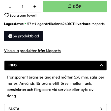
-
+
Lägg till i favoriter
Lagerstatus
57 st i lager
Artikelnr
424010
Tillverkare
Moparts
Se produktblad
Visa alla produkter från Moparts
INFO
Transparent bränsleslang med måtten 5x8 mm, säljs per
meter. Används för bränsletillförsel mellan tank,
bensinkran och förgasare vid service eller byte av
slang.
FAKTA