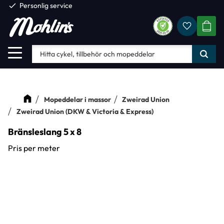
check
Personlig service
Favorite
Meny
KUND
Mopeddelar i massor
Zweirad Union
Zweirad Union (DKW & Victoria & Express)
Bränsleslang 5 x 8
Pris per meter