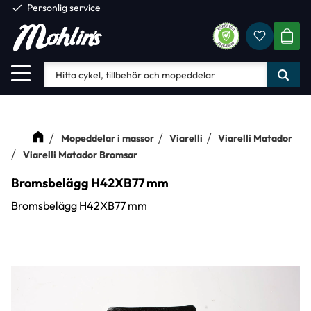
check
Personlig service
Favorite
Meny
KUND
Mopeddelar i massor
Viarelli
Viarelli Matador
Viarelli Matador Bromsar
Bromsbelägg H42XB77 mm
Bromsbelägg H42XB77 mm