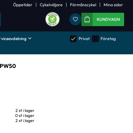
Öppetider
Cykelväljare
Förmånscykel
Mina sidor
Favoriter
KUNDVAGN
rviceavdelning
done
done
Privat
Företag
 PW50
2 st i lager
0 st i lager
2 st i lager