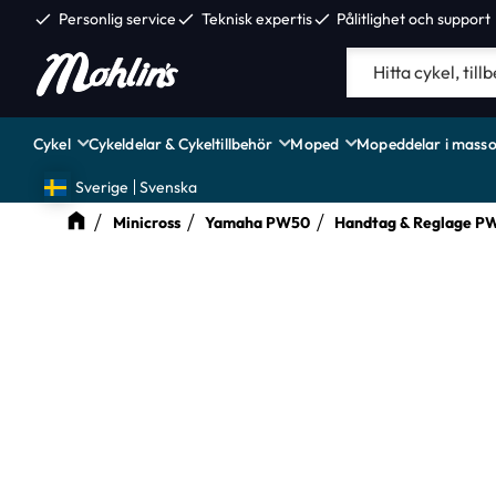
check
Personlig service
check
Teknisk expertis
check
Pålitlighet och support
Cykel
Cykeldelar & Cykeltillbehör
Moped
Mopeddelar i masso
Sverige
Svenska
Minicross
Yamaha PW50
Handtag & Reglage P