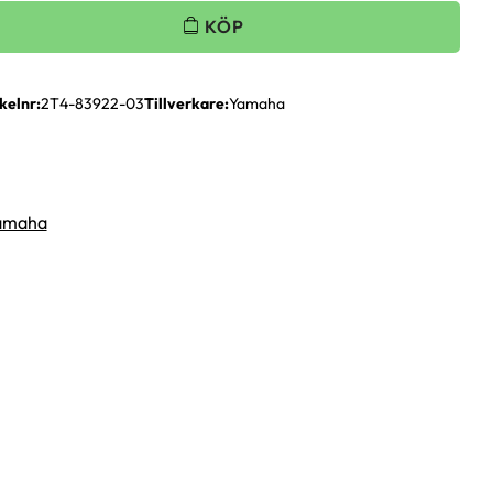
kelnr
2T4-83922-03
Tillverkare
Yamaha
Yamaha