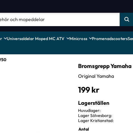
r
Universaldelar Moped MC ATV
Minicross
Promenadscooters
Se
W50
Bromsgrepp Yamaha
Original Yamaha
199
kr
Lagerställen
Huvudlager
Lager Sölvesborg
Lager Kristianstad
Antal