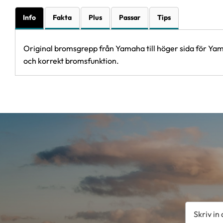
Info
Fakta
Plus
Passar
Tips
Original bromsgrepp från Yamaha till höger sida för Yama
och korrekt bromsfunktion.