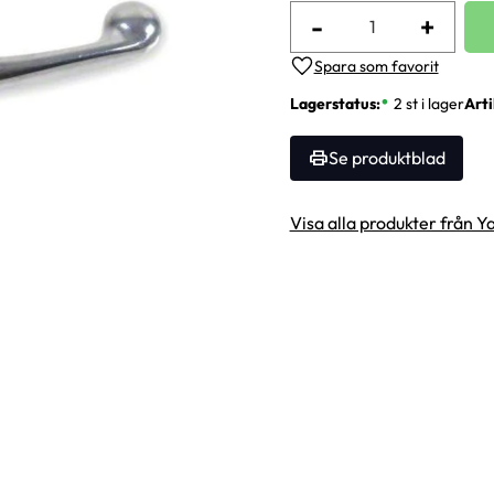
-
+
Lägg till i favoriter
Lagerstatus
2 st i lager
Arti
Se produktblad
Visa alla produkter från 