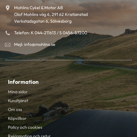
Mohlins Cykel & Motor AB
Olof Mohlins väg 6, 291 62 Kristianstad
Verkstadsgatan 6, Sölvesborg
Telefon: K 044-211613 / S 0456-57200
Mejl: info@mohlins.se
Information
Mina sidor
Kundtjänst
Om oss
Köpvillkor
Policy och cookies
Reklamation och retur