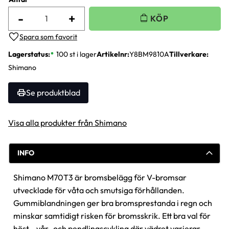
-
+
Lägg till i favoriter
Lagerstatus
100 st i lager
Artikelnr
Y8BM9810A
Tillverkare
Shimano
Se produktblad
Visa alla produkter från Shimano
INFO
Shimano M70T3 är bromsbelägg för V-bromsar
utvecklade för våta och smutsiga förhållanden.
Gummiblandningen ger bra bromsprestanda i regn och
minskar samtidigt risken för bromsskrik. Ett bra val för
höst-, vår- och pendlingscykling där vädret varierar.