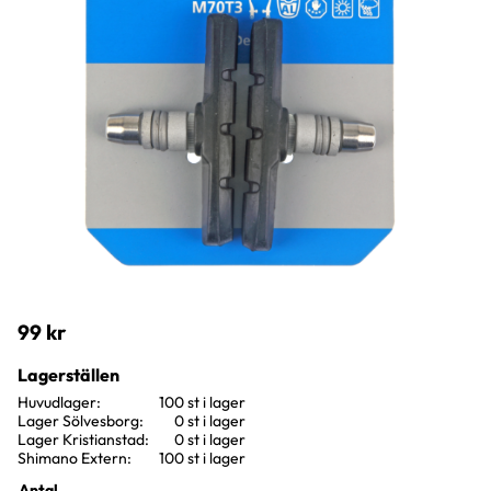
99
kr
Lagerställen
Huvudlager
100 st i lager
Lager Sölvesborg
0 st i lager
Lager Kristianstad
0 st i lager
Shimano Extern
100 st i lager
Antal