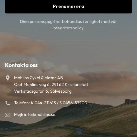
Prenumerera
Dina personuppgifter behandlas i enlighet med vår
integritetspolicy
.
Kontakta oss
Mohlins Cykel & Motor AB
Olof Mohlins väg 6, 291 62 Kristianstad
Verkstadsgatan 6, Sölvesborg
Telefon: K 044-211613 / S 0456-57200
Mejl: info@mohlins.se