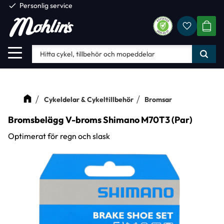
check
Personlig service
Favorite
Meny
KUND
Cykeldelar & Cykeltillbehör
Bromsar
Bromsbelägg V-broms Shimano M70T3 (Par)
Optimerat för regn och slask