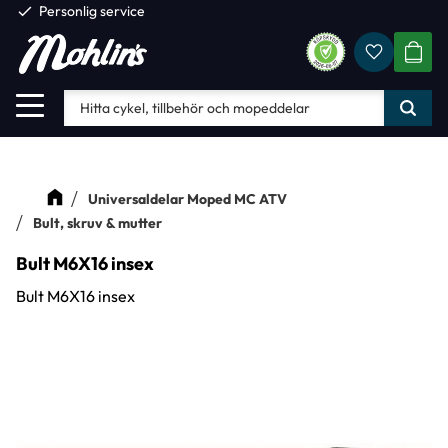
check
Personlig service
Favorite
Meny
KUND
Universaldelar Moped MC ATV
Bult, skruv & mutter
Bult M6X16 insex
Bult M6X16 insex