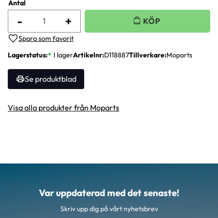
Antal
-
+
Lägg till i favoriter
Lagerstatus
I lager
Artikelnr
D118887
Tillverkare
Moparts
Se produktblad
Visa alla produkter från Moparts
Var uppdaterad med det senaste!
Skriv upp dig på vårt nyhetsbrev