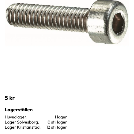
5
kr
Lagerställen
Huvudlager
I lager
Lager Sölvesborg
0 st i lager
Lager Kristianstad
12 st i lager