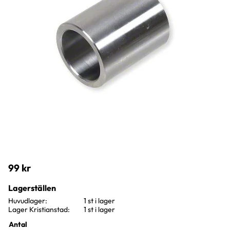
99
kr
Lagerställen
Huvudlager
1 st i lager
Lager Kristianstad
1 st i lager
Antal