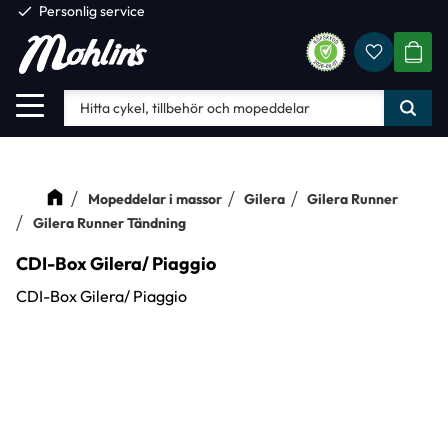
check
Personlig service
Favorite
Meny
KUND
Mopeddelar i massor
Gilera
Gilera Runner
Gilera Runner Tändning
CDI-Box Gilera/ Piaggio
CDI-Box Gilera/ Piaggio