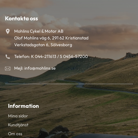
Kontakta oss
Mohlins Cykel & Motor AB
Olof Mohlins väg 6, 291 62 Kristianstad
Verkstadsgatan 6, Sölvesborg
Telefon: K 044-211613 / S 0456-57200
Mejl: info@mohlins.se
Information
Mina sidor
Kundtjänst
Om oss