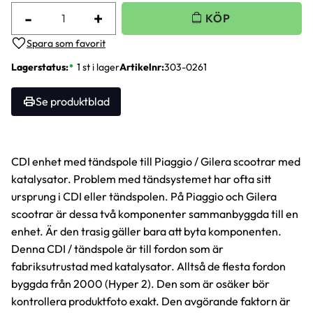
-
+
Lägg till i favoriter
Lagerstatus
1 st i lager
Artikelnr
303-0261
Se produktblad
CDI enhet med tändspole till Piaggio / Gilera scootrar med
katalysator. Problem med tändsystemet har ofta sitt
ursprung i CDI eller tändspolen. På Piaggio och Gilera
scootrar är dessa två komponenter sammanbyggda till en
enhet. Är den trasig gäller bara att byta komponenten.
Denna CDI / tändspole är till fordon som är
fabriksutrustad med katalysator. Alltså de flesta fordon
byggda från 2000 (Hyper 2). Den som är osäker bör
kontrollera produktfoto exakt. Den avgörande faktorn är