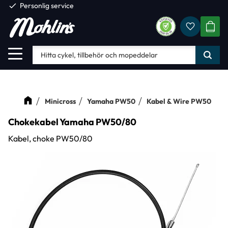
check
Personlig service
Favorite
Meny
KUND
Minicross
Yamaha PW50
Kabel & Wire PW50
Chokekabel Yamaha PW50/80
Kabel, choke PW50/80