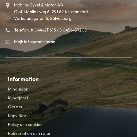
Mohlins Cykel & Motor AB
Olof Mohlins väg 6, 291 62 Kristianstad
Verkstadsgatan 6, Sölvesborg
Telefon: K 044-211613 / S 0456-57200
Mejl: info@mohlins.se
Information
Mina sidor
Kundtjänst
Om oss
Köpvillkor
Policy och cookies
Reklamation och retur