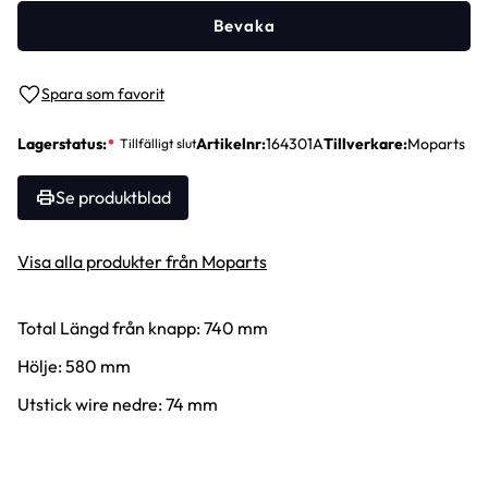
Bevaka
Lägg till i favoriter
Lagerstatus
Artikelnr
164301A
Tillverkare
Moparts
Se produktblad
Visa alla produkter från Moparts
Total Längd från knapp: 740 mm
Hölje: 580 mm
Utstick wire nedre: 74 mm