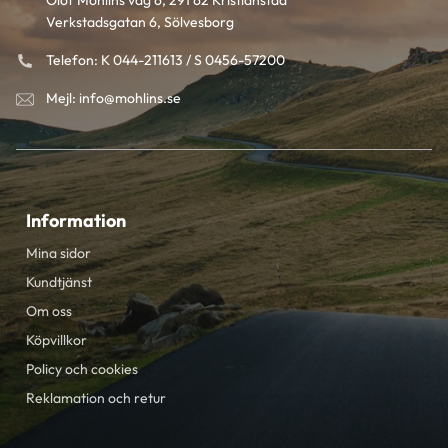
Olof Mohlins väg 6, 291 62 Kristianstad
Verkstadsgatan 6, Sölvesborg
Telefon: K 044-211613 / S 0456-57200
Mejl: info@mohlins.se
Information
Mina sidor
Kundtjänst
Om oss
Köpvillkor
Policy och cookies
Reklamation och retur