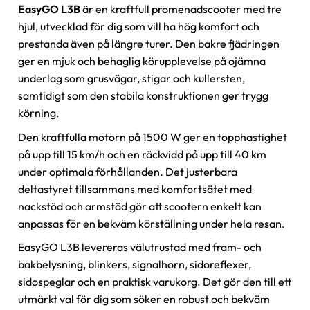
EasyGO L3B
är en kraftfull promenadscooter med tre
hjul, utvecklad för dig som vill ha hög komfort och
prestanda även på längre turer. Den bakre fjädringen
ger en mjuk och behaglig körupplevelse på ojämna
underlag som grusvägar, stigar och kullersten,
samtidigt som den stabila konstruktionen ger trygg
körning.
Den kraftfulla motorn på 1500 W ger en topphastighet
på upp till 15 km/h och en räckvidd på upp till 40 km
under optimala förhållanden. Det justerbara
deltastyret tillsammans med komfortsätet med
nackstöd och armstöd gör att scootern enkelt kan
anpassas för en bekväm körställning under hela resan.
EasyGO L3B levereras välutrustad med fram- och
bakbelysning, blinkers, signalhorn, sidoreflexer,
sidospeglar och en praktisk varukorg. Det gör den till ett
utmärkt val för dig som söker en robust och bekväm