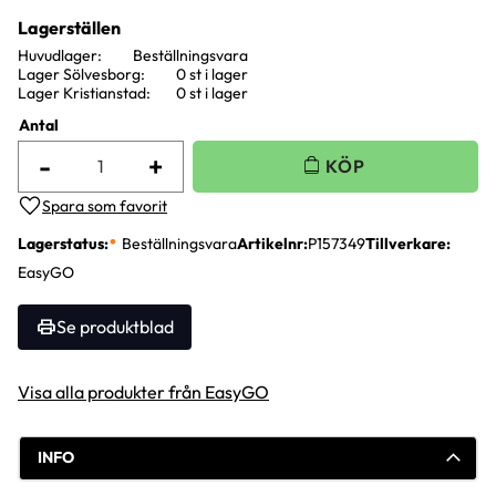
Lagerställen
Huvudlager
Beställningsvara
Lager Sölvesborg
0 st i lager
Lager Kristianstad
0 st i lager
Antal
-
+
Lägg till i favoriter
Lagerstatus
Beställningsvara
Artikelnr
P157349
Tillverkare
EasyGO
Se produktblad
Visa alla produkter från EasyGO
INFO