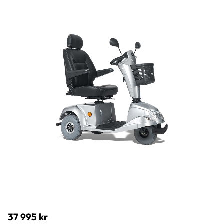
37 995
kr