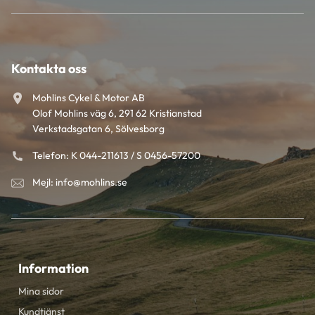
Kontakta oss
Mohlins Cykel & Motor AB
Olof Mohlins väg 6, 291 62 Kristianstad
Verkstadsgatan 6, Sölvesborg
Telefon: K 044-211613 / S 0456-57200
Mejl: info@mohlins.se
Information
Mina sidor
Kundtjänst