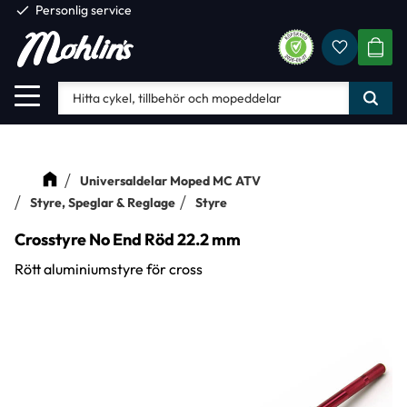
check
Personlig service
Favorite
Meny
KUND
Universaldelar Moped MC ATV
Styre, Speglar & Reglage
Styre
Crosstyre No End Röd 22.2 mm
Rött aluminiumstyre för cross