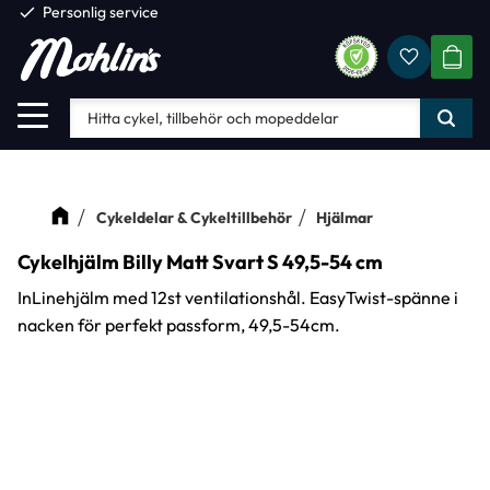
check
Personlig service
Favorite
Meny
KUND
Cykeldelar & Cykeltillbehör
Hjälmar
Cykelhjälm Billy Matt Svart S 49,5-54 cm
InLinehjälm med 12st ventilationshål. EasyTwist-spänne i
nacken för perfekt passform, 49,5-54cm.