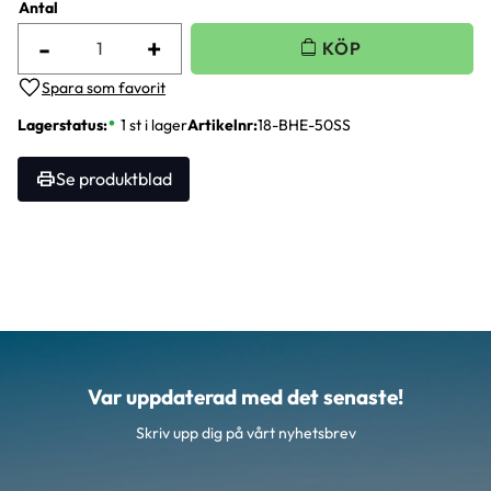
Antal
-
+
Lägg till i favoriter
Lagerstatus
1 st i lager
Artikelnr
18-BHE-50SS
Se produktblad
Var uppdaterad med det senaste!
Skriv upp dig på vårt nyhetsbrev