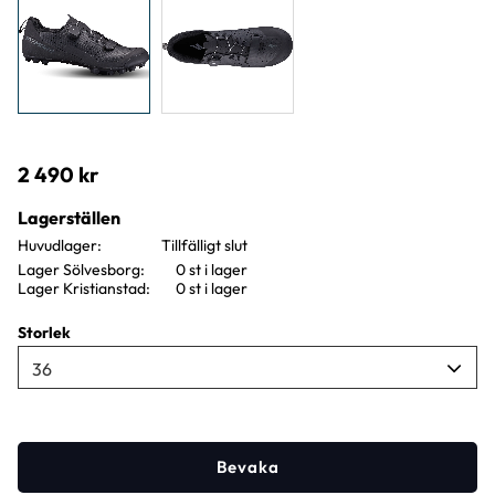
2 490
kr
Lagerställen
Huvudlager
Lager Sölvesborg
0 st i lager
Lager Kristianstad
0 st i lager
Storlek
Bevaka