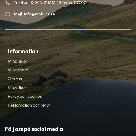
Telefon: K 044-211613 / S 0456-57200
Mejl: info@mohlins.se
Information
Mina sidor
Kundtjänst
Om oss
Köpvillkor
Policy och cookies
Reklamation och retur
Följ oss på social media