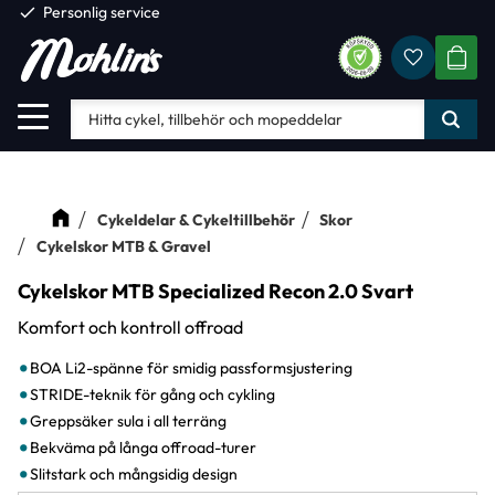
check
Personlig service
Favorite
Meny
KUND
Cykeldelar & Cykeltillbehör
Skor
Cykelskor MTB & Gravel
Cykelskor MTB Specialized Recon 2.0 Svart
Komfort och kontroll offroad
BOA Li2-spänne för smidig passformsjustering
STRIDE-teknik för gång och cykling
Greppsäker sula i all terräng
Bekväma på långa offroad-turer
Slitstark och mångsidig design