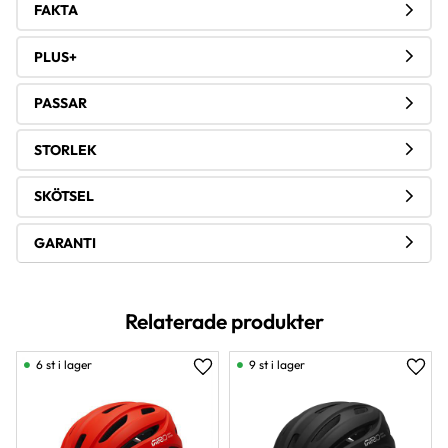
FAKTA
PLUS+
PASSAR
STORLEK
SKÖTSEL
GARANTI
Relaterade produkter
6 st i lager
9 st i lager
Lägg till i favoriter
Lägg 