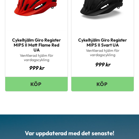
Cykelhjälm Giro Register
Cykelhjälm Giro Register
MIPS II Matt Flame Red
MIPS II Svart UA
UA
Ventilerad hjälm för
vardagscykling
Ventilerad hjälm för
vardagscykling
999
kr
999
kr
Var uppdaterad med det senaste!