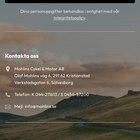
Dina personuppgifter behandlas i enlighet med vår
integritetspolicy
.
Kontakta oss
Mohlins Cykel & Motor AB
Olof Mohlins väg 6, 291 62 Kristianstad
Verkstadsgatan 6, Sölvesborg
Telefon: K 044-211613 / S 0456-57200
Mejl: info@mohlins.se