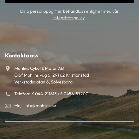
Dina personuppgifter behandlas i enlighet med vår
integritetspolicy
.
Kontakta oss
Mohlins Cykel & Motor AB
Olof Mohlins väg 6, 291 62 Kristianstad
Verkstadsgatan 6, Sölvesborg
Telefon: K 044-211613 / S 0456-57200
Mejl: info@mohlins.se