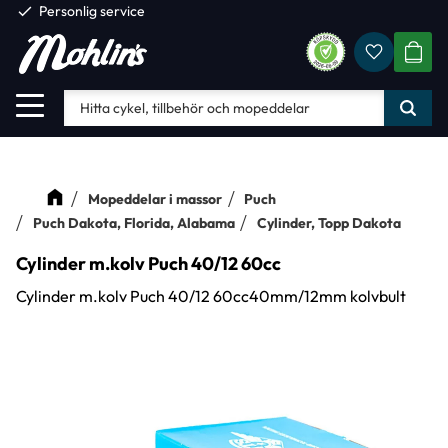
check
Personlig service
Favorite
Meny
KUND
Mopeddelar i massor
Puch
Puch Dakota, Florida, Alabama
Cylinder, Topp Dakota
Cylinder m.kolv Puch 40/12 60cc
Cylinder m.kolv Puch 40/12 60cc40mm/12mm kolvbult