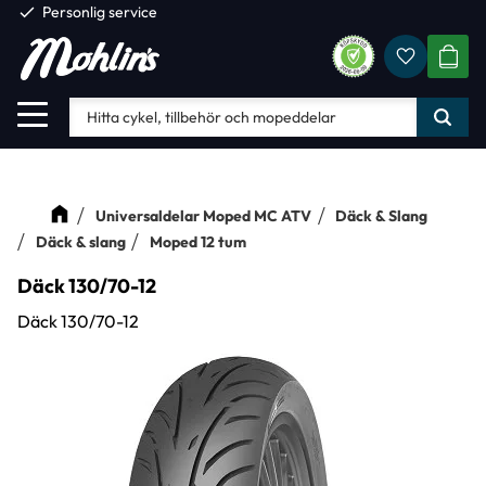
check
Personlig service
Favorite
Meny
KUND
Universaldelar Moped MC ATV
Däck & Slang
Däck & slang
Moped 12 tum
Däck 130/70-12
Däck 130/70-12