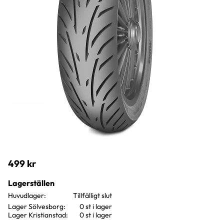
499
kr
Lagerställen
Huvudlager
Lager Sölvesborg
0 st i lager
Lager Kristianstad
0 st i lager