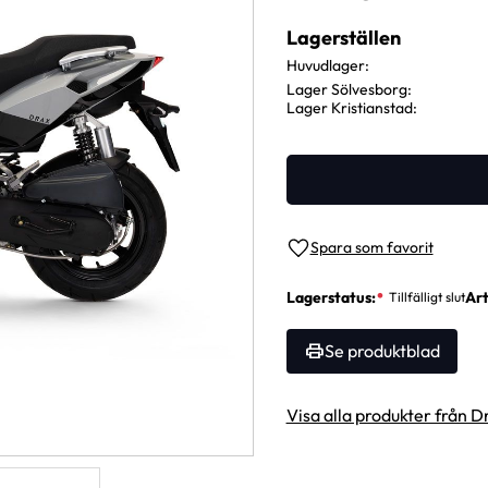
Lagerställen
Huvudlager
Lager Sölvesborg
Lager Kristianstad
Lägg till i favoriter
Lagerstatus
Art
Se produktblad
Visa alla produkter från D