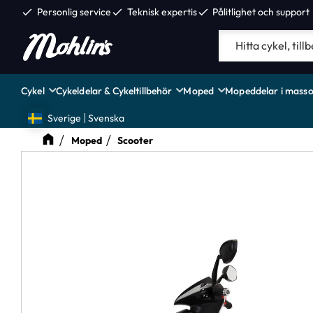
check
Personlig service
check
Teknisk expertis
check
Pålitlighet och support
Cykel
Cykeldelar & Cykeltillbehör
Moped
Mopeddelar i masso
Sverige
Svenska
Moped
Scooter