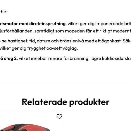
rhet
ktsmotor med direktinsprutning
, vilket ger dig imponerande br
la ljusförhållanden, samtidigt som mopeden får ett riktigt modernt
l – se hastighet, tid, datum och bränslenivå med ett ögonkast. S
 vilket ger dig trygghet oavsett väglag.
5 steg 2
, vilket innebär renare förbränning, lägre koldioxiduts
Relaterade produkter
er
Lägg till i favoriter