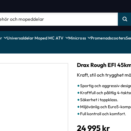
r
Universaldelar Moped MC ATV
Minicross
Promenadscooters
Se
Drax Rough EFI 45km
Kraft, stil och trygghet mö
Sportig och aggressiv desig
Kraftfull och pålitlig 4-tak
Säkerhet i toppklass.
Miljövänlig och Euro5-kompa
Full kontroll och komfort.
24 995
kr