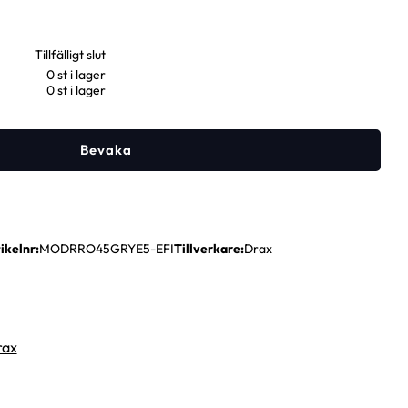
0 st i lager
0 st i lager
Bevaka
ikelnr
MODRRO45GRYE5-EFI
Tillverkare
Drax
rax