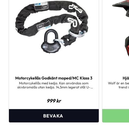
Motorcykellås Godkänt moped/MC Klass 3
Hjä
Motorcykellås med kedja. Kan användas som
Wolf är en b
skivbromslås utan kedja. 14,5mm legerat stål U-
trend 
bygel med dammskydd.2 nycklar ingår. SBSC-
offroadhjälma
godkänt.14,5 mm bygel, 150 cm Kedja. SBSC-
med sin utta
godkänt. 2st nycklar.
Med sin robus
999
kr
Wolf moto
ventilationssyst
säkerställ