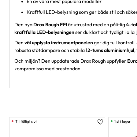
En av våra mest populära modeller
Kraftfull LED-belysning som ger både stil och säke
Den nya
Drax Rough EFI
är utrustad med en pålitlig
4-ta
kraftfulla LED-belysningen
ser du klart och tydligt i al
Den
väl upplysta instrumentpanelen
ger dig full kontrol
robusta stötdämpare och stabila
12-tums aluminiumhjul
,
Och miljön? Den uppdaterade Drax Rough uppfyller
Euro
kompromissa med prestandan!
1 st i lager
Lägg till i favorit