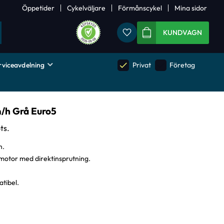
Öppetider
Cykelväljare
Förmånscykel
Mina sidor
Favoriter
KUNDVAGN
rviceavdelning
done
done
Privat
Företag
/h Grå Euro5
ts.
n.
tsmotor med direktinsprutning.
tibel.