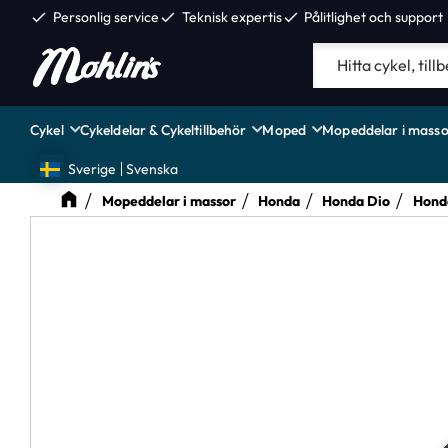
check
Personlig service
check
Teknisk expertis
check
Pålitlighet och support
Cykel
Cykeldelar & Cykeltillbehör
Moped
Mopeddelar i masso
Sverige
Svenska
Mopeddelar i massor
Honda
Honda Dio
Hond