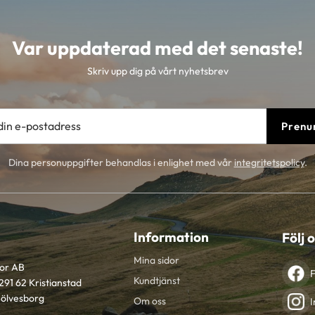
Var uppdaterad med det senaste!
Skriv upp dig på vårt nyhetsbrev
Prenu
Dina personuppgifter behandlas i enlighet med vår
integritetspolicy
.
Information
Följ 
Mina sidor
tor AB
Kundtjänst
291 62 Kristianstad
Sölvesborg
Om oss
I