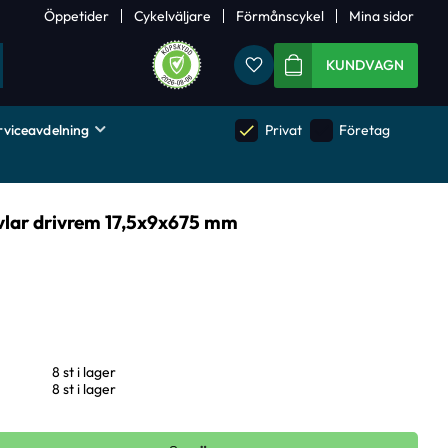
Öppetider
Cykelväljare
Förmånscykel
Mina sidor
Favoriter
KUNDVAGN
rviceavdelning
done
done
Privat
Företag
evlar drivrem 17,5x9x675 mm
8 st i lager
8 st i lager