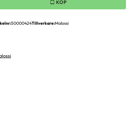
kelnr
50000424
Tillverkare
Malossi
alossi