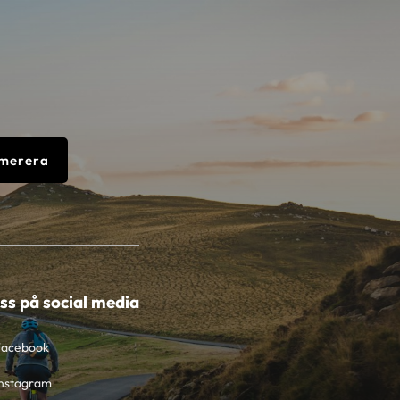
merera
oss på social media
Facebook
nstagram