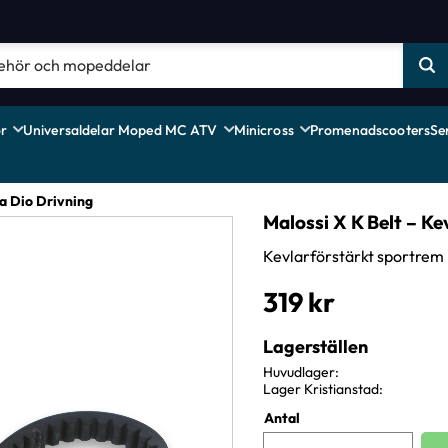
r
Universaldelar Moped MC ATV
Minicross
Promenadscooters
Se
a Dio Drivning
Malossi X K Belt – K
Kevlarförstärkt sportrem
319
kr
Lagerställen
Huvudlager
Lager Kristianstad
Antal