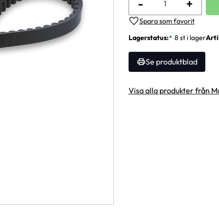
-
+
Lägg till i favoriter
Lagerstatus
8 st i lager
Arti
Se produktblad
Visa alla produkter från M