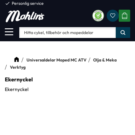
check
Personlig service
Favorite
Meny
KUND
Universaldelar Moped MC ATV
Olja & Meka
Verktyg
Ekernyckel
Ekernyckel