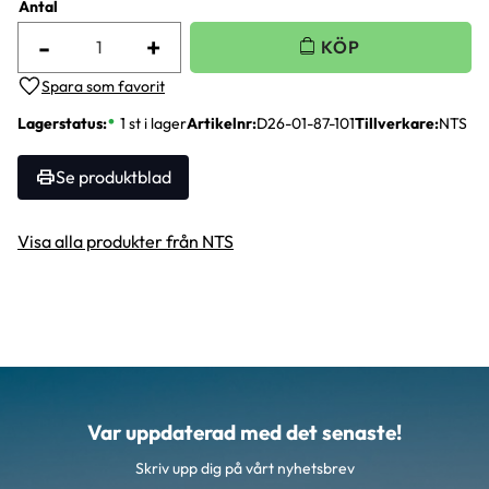
Antal
-
+
Lägg till i favoriter
Lagerstatus
1 st i lager
Artikelnr
D26-01-87-101
Tillverkare
NTS
Se produktblad
Visa alla produkter från NTS
Var uppdaterad med det senaste!
Skriv upp dig på vårt nyhetsbrev