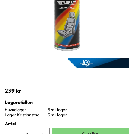
239
kr
Lagerställen
Huvudlager
3 st i lager
Lager Kristianstad
3 st i lager
Antal