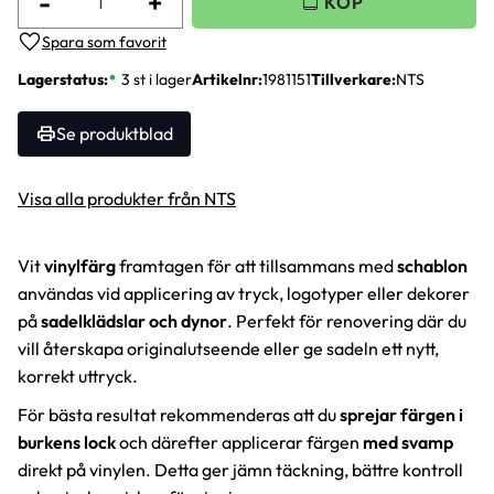
-
+
Lägg till i favoriter
Lagerstatus
3 st i lager
Artikelnr
1981151
Tillverkare
NTS
Se produktblad
Visa alla produkter från NTS
Vit
vinylfärg
framtagen för att tillsammans med
schablon
användas vid applicering av tryck, logotyper eller dekorer
på
sadelklädslar och dynor
. Perfekt för renovering där du
vill återskapa originalutseende eller ge sadeln ett nytt,
korrekt uttryck.
För bästa resultat rekommenderas att du
sprejar färgen i
burkens lock
och därefter applicerar färgen
med svamp
direkt på vinylen. Detta ger jämn täckning, bättre kontroll