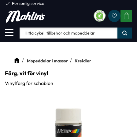
check
Personlig service
Favorite
Meny
KUND
Mopeddelar i massor
Kreidler
Färg, vit för vinyl
Vinylfärg för schablon