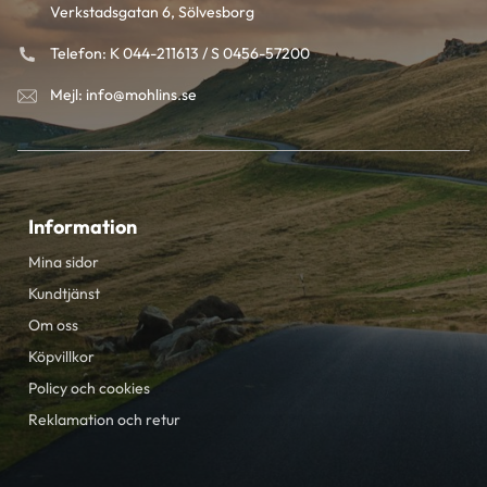
Verkstadsgatan 6, Sölvesborg
Telefon: K 044-211613 / S 0456-57200
Mejl: info@mohlins.se
Information
Mina sidor
Kundtjänst
Om oss
Köpvillkor
Policy och cookies
Reklamation och retur