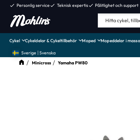
check
Personlig service
check
Teknisk expertis
check
Pålitlighet och support
Cykel
Cykeldelar & Cykeltillbehör
Moped
Mopeddelar i masso
Sverige
Svenska
Minicross
Yamaha PW80