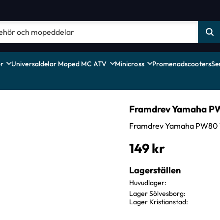
r
Universaldelar Moped MC ATV
Minicross
Promenadscooters
Se
Framdrev Yamaha P
Framdrev Yamaha PW80 
149
kr
Lagerställen
Huvudlager
Lager Sölvesborg
Lager Kristianstad