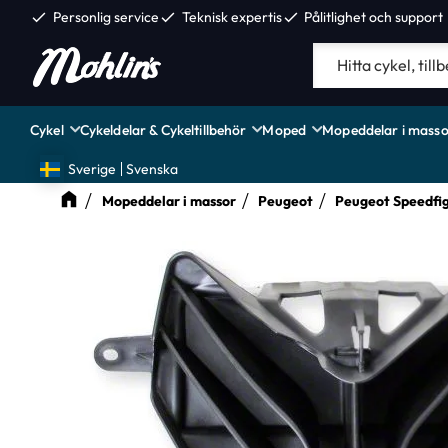
check
Personlig service
check
Teknisk expertis
check
Pålitlighet och support
Cykel
Cykeldelar & Cykeltillbehör
Moped
Mopeddelar i masso
Sverige
Svenska
Mopeddelar i massor
Peugeot
Peugeot Speedfi