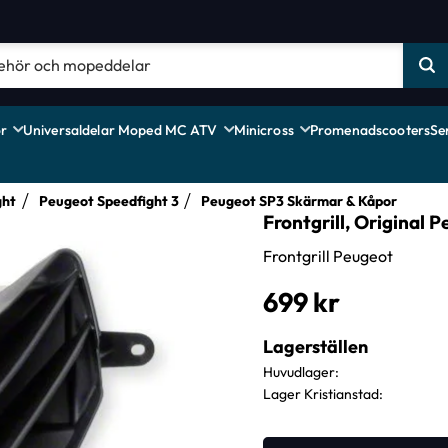
r
Universaldelar Moped MC ATV
Minicross
Promenadscooters
Se
ght
Peugeot Speedfight 3
Peugeot SP3 Skärmar & Kåpor
Frontgrill, Original 
Frontgrill Peugeot
699
kr
Lagerställen
Huvudlager
Lager Kristianstad