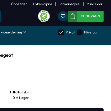
Öppetider
Cykelväljare
Förmånscykel
Mina sidor
Favoriter
KUNDVAGN
rviceavdelning
done
done
Privat
Företag
Peugeot
0 st i lager