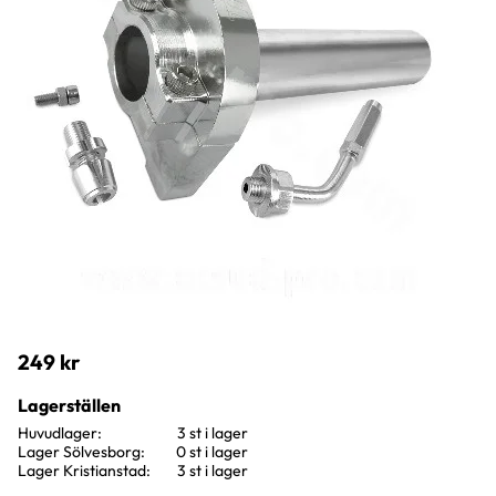
249
kr
Lagerställen
Huvudlager
3 st i lager
Lager Sölvesborg
0 st i lager
Lager Kristianstad
3 st i lager