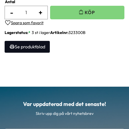
Antal
-
+
Lägg till i favoriter
Lagerstatus
3 st i lager
Artikelnr
323300B
Se produktblad
Var uppdaterad med det senaste!
Skriv upp dig på vårt nyhetsbrev