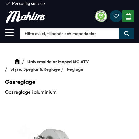
check
Personlig service
Favorite
Meny
KUND
Universaldelar Moped MC ATV
Styre, Speglar & Reglage
Reglage
Gasreglage
Gasreglage i aluminium