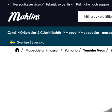
check
Personlig service
check
Teknisk expertis
check
Pålitlighet och support
Cykel
Cykeldelar & Cykeltillbehör
Moped
Mopeddelar i masso
Sverige
Svenska
Mopeddelar i massor
Yamaha
Yamaha Neos