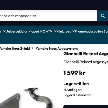
r
Universaldelar Moped MC ATV
Minicross
Promenadscooters
Se
Yamaha Neos 2-takt
Yamaha Neos Avgassystem
Giannelli Rekord Av
Giannelli Rekord Avgassy
1 599
kr
Lagerställen
Huvudlager
Lager Kristianstad