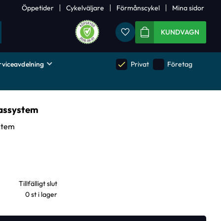
Öppetider
Cykelväljare
Förmånscykel
Mina sidor
Favoriter
KUNDVAGN
rviceavdelning
done
done
Privat
Företag
gassystem
stem
0 st i lager