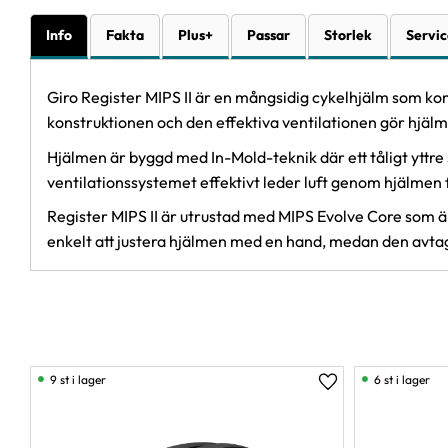
Info
Fakta
Plus+
Passar
Storlek
Servic
Giro Register MIPS II är en mångsidig cykelhjälm som k
konstruktionen och den effektiva ventilationen gör hjälmen
Hjälmen är byggd med In-Mold-teknik där ett tåligt ytt
ventilationssystemet effektivt leder luft genom hjälmen f
Register MIPS II är utrustad med MIPS Evolve Core som är
enkelt att justera hjälmen med en hand, medan den avta
9 st i lager
6 st i lager
Lägg till i favorit