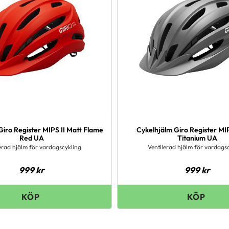
Giro Register MIPS II Matt Flame
Cykelhjälm Giro Register MIP
Red UA
Titanium UA
erad hjälm för vardagscykling
Ventilerad hjälm för vardags
999
kr
999
kr