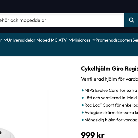
r
Universaldelar Moped MC ATV
Minicross
Promenadscooters
Se
Cykelhjälm Giro Regi
Ventilerad hjälm för vard
MIPS Evolve Core för extra
Lätt och ventilerad In-Mold
Roc Loc® Sport för enkel p
Avtagbar skärm för extra 
Mångsidig hjälm för vardag
999
kr