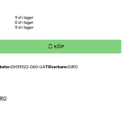
9 st i lager
0 st i lager
9 st i lager
kelnr
GH39322-060-UA
Tillverkare
GIRO
GIRO