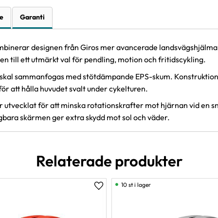
e
Garanti
ombinerar designen från Giros mer avancerade landsvägshjälmar
 till ett utmärkt val för pendling, motion och fritidscykling.
re skal sammanfogas med stötdämpande EPS-skum. Konstruktione
ör att hålla huvudet svalt under cykelturen.
 utvecklat för att minska rotationskrafter mot hjärnan vid en 
gbara skärmen ger extra skydd mot sol och väder.
Relaterade produkter
10 st i lager
er
Lägg till i favoriter