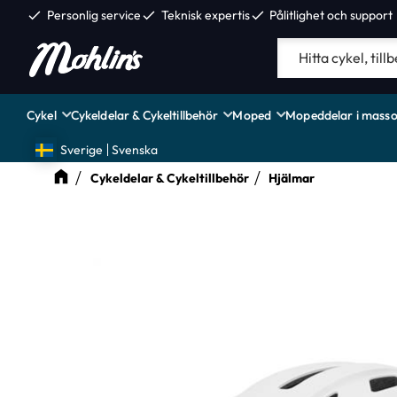
check
Personlig service
check
Teknisk expertis
check
Pålitlighet och support
Cykel
Cykeldelar & Cykeltillbehör
Moped
Mopeddelar i masso
Sverige
Svenska
Cykeldelar & Cykeltillbehör
Hjälmar