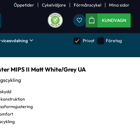
Öppetider
Cykelväljare
Förmånscykel
Mina sidor
Favoriter
KUNDVAGN
rviceavdelning
done
done
Privat
Företag
ster MIPS II Matt White/Grey UA
agscykling
 skydd
-konstruktion
assformsjustering
komfort
scykling