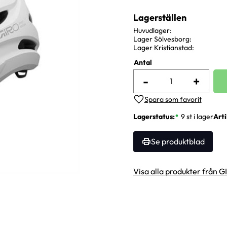
Lagerställen
Huvudlager
Lager Sölvesborg
Lager Kristianstad
Antal
-
+
Lägg till i favoriter
Lagerstatus
9 st i lager
Arti
Se produktblad
Visa alla produkter från 