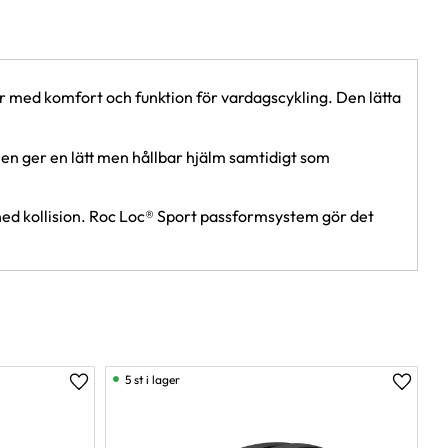
 med komfort och funktion för vardagscykling. Den lätta
n ger en lätt men hållbar hjälm samtidigt som
sned kollision. Roc Loc® Sport passformsystem gör det
5 st i lager
Lägg till i favoriter
Lägg ti