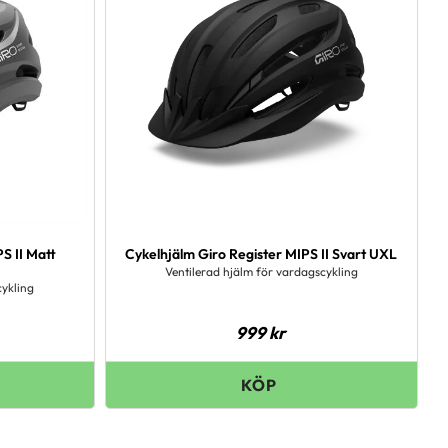
S II Matt
Cykelhjälm Giro Register MIPS II Svart UXL
Ventilerad hjälm för vardagscykling
cykling
999
kr