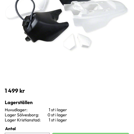
1 499
kr
Lagerställen
Huvudlager
1 st i lager
Lager Sölvesborg
0 st i lager
Lager Kristianstad
1 st i lager
Antal