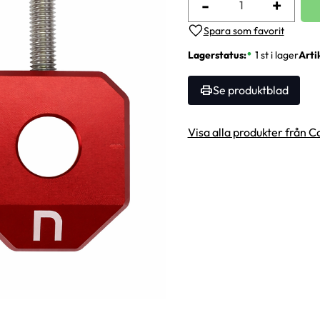
-
+
Lägg till i favoriter
Lagerstatus
1 st i lager
Arti
Se produktblad
Visa alla produkter från C