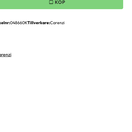
kelnr
048660K
Tillverkare
Carenzi
arenzi