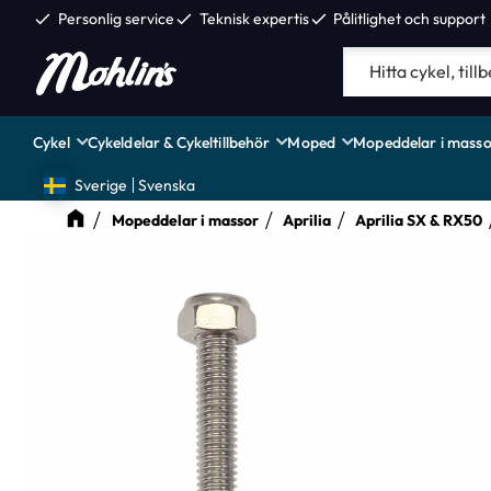
check
Personlig service
check
Teknisk expertis
check
Pålitlighet och support
Cykel
Cykeldelar & Cykeltillbehör
Moped
Mopeddelar i masso
Sverige
Svenska
Mopeddelar i massor
Aprilia
Aprilia SX & RX50