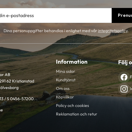
Prenu
Dina personuppgifter behandlas i enlighet med vår
integritetspolicy
.
Information
Följ 
Mina sidor
tor AB
Kundtjänst
291 62 Kristianstad
Sölvesborg
Om oss
I
Köpvillkor
613 / S 0456-57200
Policy och cookies
se
Reklamation och retur