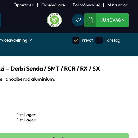
Öppetider
Cykelväljare
Förmånscykel
Mina sidor
Favoriter
KUNDVAGN
rviceavdelning
done
done
Privat
Företag
i – Derbi Senda / SMT / RCR / RX / SX
e i anodiserad aluminium.
1 st i lager
1 st i lager