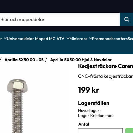
r
Universaldelar Moped MC ATV
Minicross
Promenadscooters
Se
Aprilia SX50 00 - 05
Aprilia SX50 00 Hjul & Navdelar
Kedjesträckare Carenz
CNC-frästa kedjesträckar
199
kr
Lagerställen
Huvudlager
Lager Kristianstad
Antal