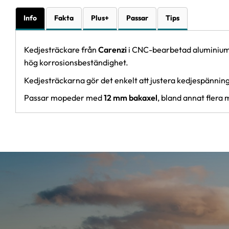
Info
Fakta
Plus+
Passar
Tips
Kedjesträckare från
Carenzi
i CNC-bearbetad aluminium s
hög korrosionsbeständighet.
Kedjesträckarna gör det enkelt att justera kedjespänning
Passar mopeder med
12 mm bakaxel
, bland annat flera 