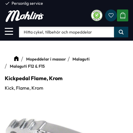
check
Personlig service
Favorite
Meny
KUND
Mopeddelar i massor
Malaguti
Malaguti F12 & F15
Kickpedal Flame, Krom
Kick, Flame, Krom