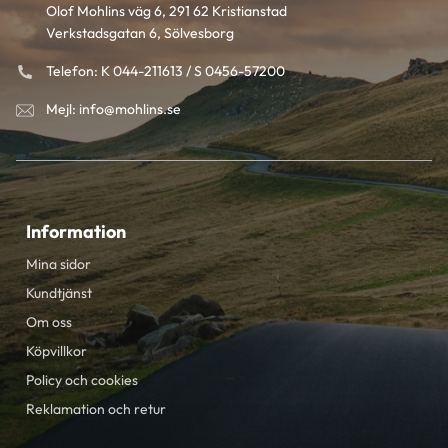
Olof Mohlins väg 6, 291 62 Kristianstad
Verkstadsgatan 6, Sölvesborg
Telefon: K 044-211613 / S 0456-57200
Mejl: info@mohlins.se
Information
Mina sidor
Kundtjänst
Om oss
Köpvillkor
Policy och cookies
Reklamation och retur