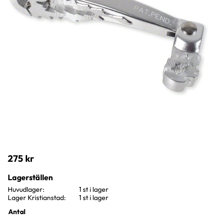
275
kr
Lagerställen
Huvudlager
1 st i lager
Lager Kristianstad
1 st i lager
Antal