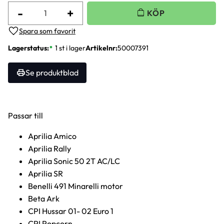
-
+
Lägg till i favoriter
Lagerstatus
1 st i lager
Artikelnr
50007391
Se produktblad
Passar till
Aprilia Amico
Aprilia Rally
Aprilia Sonic 50 2T AC/LC
Aprilia SR
Benelli 491 Minarelli motor
Beta Ark
CPI Hussar 01- 02 Euro 1
CPI Popcorn