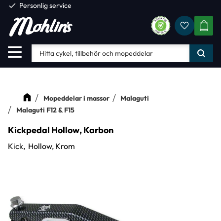
check
Personlig service
Favorite
Meny
KUND
Mopeddelar i massor
Malaguti
Malaguti F12 & F15
Kickpedal Hollow, Karbon
Kick, Hollow, Krom