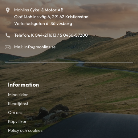
Mohlins Cykel & Motor AB
Olof Mohlins väg 6, 291 62 Kristianstad
Verkstadsgatan 6, Sölvesborg
Telefon: K 044-211613 / S 0456-57200
Mejl: info@mohlins.se
Information
Mina sidor
Kundtjänst
Om oss
Köpvillkor
Policy och cookies