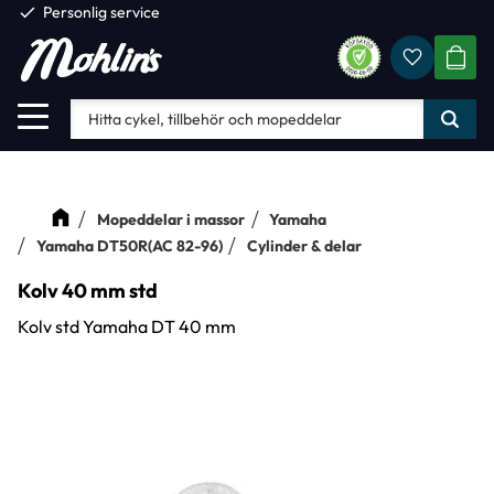
check
Personlig service
Favorite
Meny
KUND
Mopeddelar i massor
Yamaha
Yamaha DT50R(AC 82-96)
Cylinder & delar
Kolv 40 mm std
Kolv std Yamaha DT 40 mm