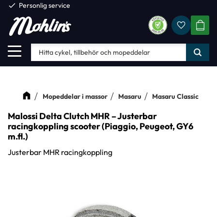
check
Personlig service
Favorite
Meny
KUND
Mopeddelar i massor
Masaru
Masaru Classic
Malossi Delta Clutch MHR – Justerbar
racingkoppling scooter (Piaggio, Peugeot, GY6
m.fl.)
Justerbar MHR racingkoppling