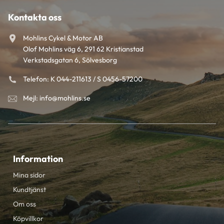
Kontakta oss
Mohlins Cykel & Motor AB
Olof Mohlins väg 6, 291 62 Kristianstad
Verkstadsgatan 6, Sölvesborg
Telefon: K 044-211613 / S 0456-57200
Mejl: info@mohlins.se
Information
Mina sidor
Kundtjänst
Om oss
Köpvillkor