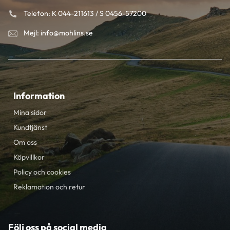
Telefon: K 044-211613 / S 0456-57200
Mejl: info@mohlins.se
Information
Mina sidor
Kundtjänst
Om oss
Köpvillkor
Policy och cookies
Reklamation och retur
Följ oss på social media