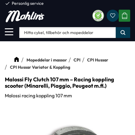
check
Personlig service
Favorite
Meny
KUND
Mopeddelar i massor
CPI
CPI Hussar
CPI Hussar Variator & Koppling
Malossi Fly Clutch 107 mm – Racing koppling
scooter (Minarelli, Piaggio, Peugeot m.fl.)
Malossi racing koppling 107 mm