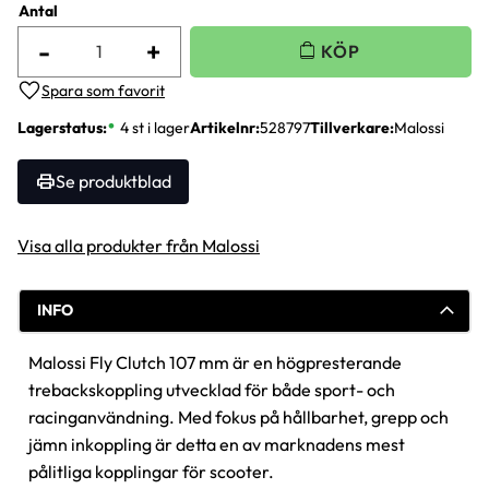
Antal
-
+
Lägg till i favoriter
Lagerstatus
4 st i lager
Artikelnr
528797
Tillverkare
Malossi
Se produktblad
Visa alla produkter från Malossi
INFO
Malossi Fly Clutch 107 mm är en högpresterande
trebackskoppling utvecklad för både sport- och
racinganvändning. Med fokus på hållbarhet, grepp och
jämn inkoppling är detta en av marknadens mest
pålitliga kopplingar för scooter.