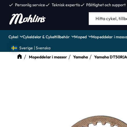
check
Personlig service
check
Teknisk expertis
check
Pålitlighet och support
Cykel
Cykeldelar & Cykeltillbehör
Moped
Mopeddelar i masso
Sverige
Svenska
Mopeddelar i massor
Yamaha
Yamaha DT50R(AC