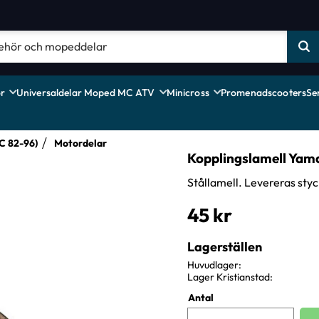
r
Universaldelar Moped MC ATV
Minicross
Promenadscooters
Se
 82-96)
Motordelar
Kopplingslamell Yam
Stållamell. Levereras styc
45
kr
Lagerställen
Huvudlager
Lager Kristianstad
Antal