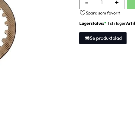
-
+
Lägg till i favoriter
Lagerstatus
1 st i lager
Arti
Se produktblad