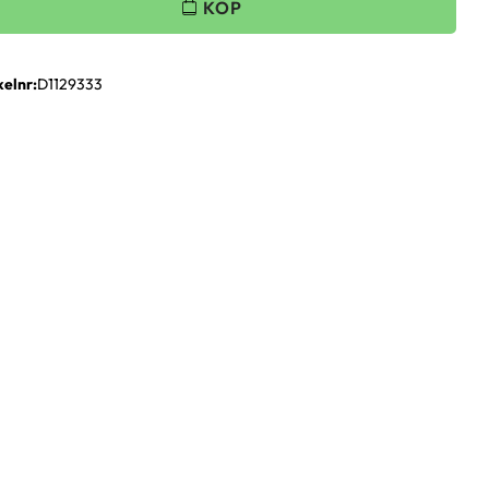
kelnr
D1129333