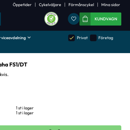
Öppetider
Cykelväljare
Förmånscykel
Mina sidor
Favoriter
KUNDVAGN
rviceavdelning
done
done
Privat
Företag
aha FS1/DT
kvis.
1 st i lager
1 st i lager