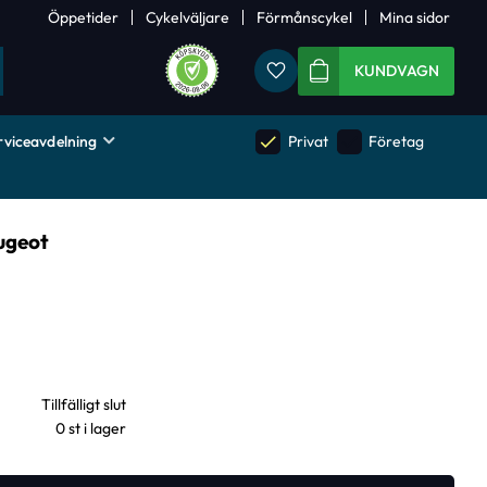
Öppetider
Cykelväljare
Förmånscykel
Mina sidor
Favoriter
KUNDVAGN
rviceavdelning
done
done
Privat
Företag
eugeot
0 st i lager