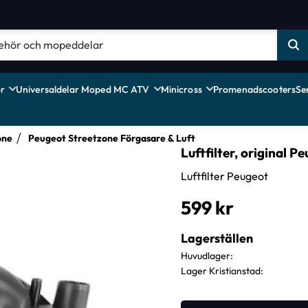
r
Universaldelar Moped MC ATV
Minicross
Promenadscooters
Se
one
Peugeot Streetzone Förgasare & Luft
Luftfilter, original P
Luftfilter Peugeot
599
kr
Lagerställen
Huvudlager
Lager Kristianstad