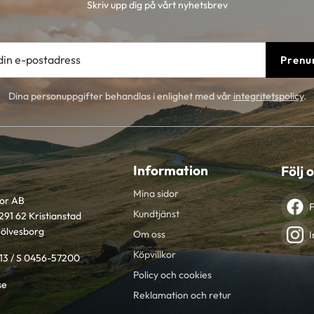
Skriv upp dig på vårt nyhetsbrev
Prenu
Dina personuppgifter behandlas i enlighet med vår
integritetspolicy
.
Information
Följ 
Mina sidor
tor AB
Kundtjänst
291 62 Kristianstad
Sölvesborg
Om oss
I
Köpvillkor
613 / S 0456-57200
Policy och cookies
se
Reklamation och retur