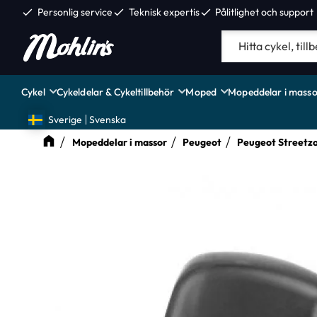
check
Personlig service
check
Teknisk expertis
check
Pålitlighet och support
Cykel
Cykeldelar & Cykeltillbehör
Moped
Mopeddelar i masso
Sverige
Svenska
Mopeddelar i massor
Peugeot
Peugeot Streetz