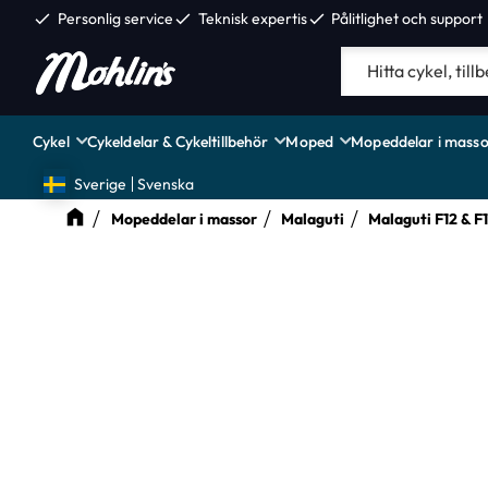
check
Personlig service
check
Teknisk expertis
check
Pålitlighet och support
Cykel
Cykeldelar & Cykeltillbehör
Moped
Mopeddelar i masso
Sverige
Svenska
Mopeddelar i massor
Malaguti
Malaguti F12 & F