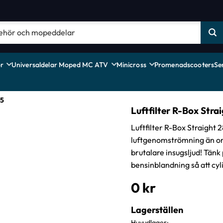
r
Universaldelar Moped MC ATV
Minicross
Promenadscooters
Se
15
Luftfilter R-Box Str
Luftfilter R-Box Straight 
luftgenomströmning än orig
brutalare insugsljud! Tänk 
bensinblandning så att cyl
0
kr
Lagerställen
Huvudlager