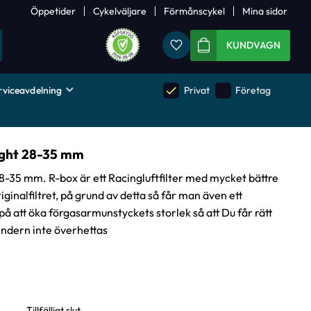
Öppetider
Cykelväljare
Förmånscykel
Mina sidor
Favoriter
KUNDVAGN
rviceavdelning
done
done
Privat
Företag
aight 28-35 mm
28-35 mm. R-box är ett Racingluftfilter med mycket bättre
inalfiltret, på grund av detta så får man även ett
på att öka förgasarmunstyckets storlek så att Du får rätt
indern inte överhettas