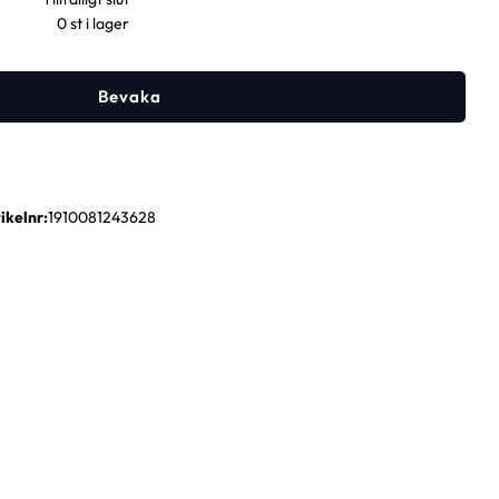
0 st i lager
Bevaka
ikelnr
1910081243628