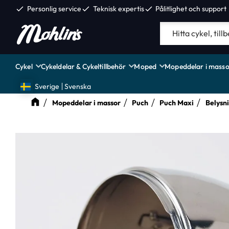
check
Personlig service
check
Teknisk expertis
check
Pålitlighet och support
Cykel
Cykeldelar & Cykeltillbehör
Moped
Mopeddelar i masso
Sverige
Svenska
Mopeddelar i massor
Puch
Puch Maxi
Belysn