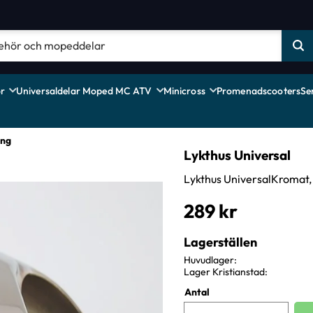
r
Universaldelar Moped MC ATV
Minicross
Promenadscooters
Se
ing
Lykthus Universal
Lykthus UniversalKromat, 
289
kr
Lagerställen
Huvudlager
Lager Kristianstad
Antal