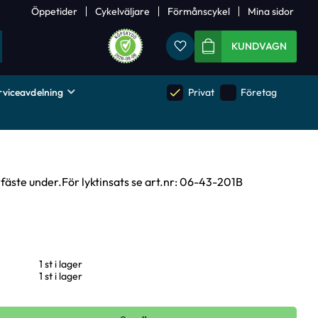
Öppetider
Cykelväljare
Förmånscykel
Mina sidor
Favoriter
KUNDVAGN
rviceavdelning
done
done
Privat
Företag
fäste under.För lyktinsats se art.nr: 06-43-201B
1 st i lager
1 st i lager