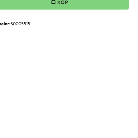
kelnr
50005515