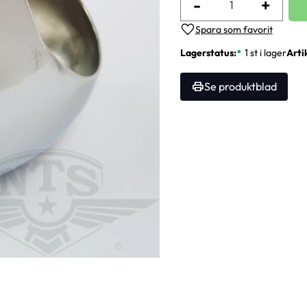
-
+
Lägg till i favoriter
Lagerstatus
1 st i lager
Arti
Se produktblad