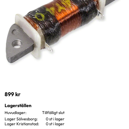
899
kr
Lagerställen
Huvudlager
Lager Sölvesborg
0 st i lager
Lager Kristianstad
0 st i lager