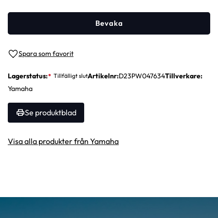
Bevaka
Lägg till i favoriter
Lagerstatus
Artikelnr
D23PW047634
Tillverkare
Yamaha
Se produktblad
Visa alla produkter från Yamaha