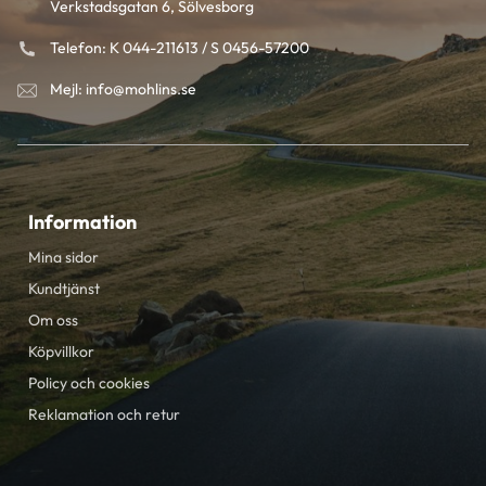
Verkstadsgatan 6, Sölvesborg
Telefon: K 044-211613 / S 0456-57200
Mejl: info@mohlins.se
Information
Mina sidor
Kundtjänst
Om oss
Köpvillkor
Policy och cookies
Reklamation och retur