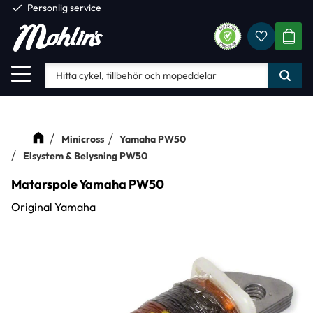
check
Personlig service
Favorite
Meny
KUND
Minicross
Yamaha PW50
Elsystem & Belysning PW50
Matarspole Yamaha PW50
Original Yamaha