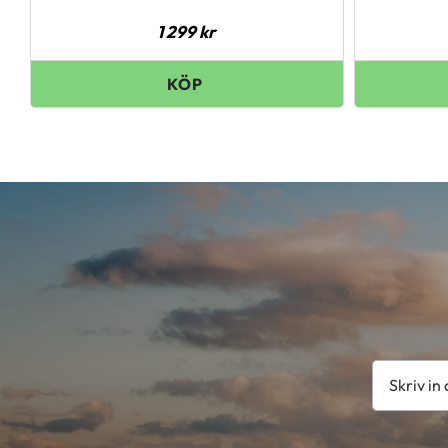
1 299
kr