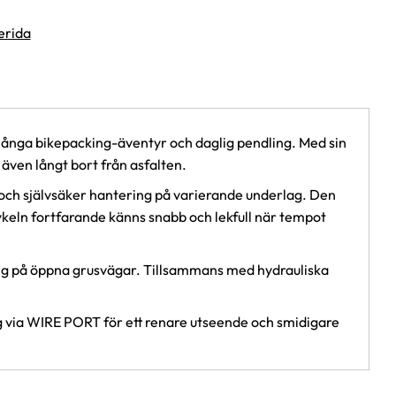
erida
l långa bikepacking-äventyr och daglig pendling. Med sin
ven långt bort från asfalten.
 och självsäker hantering på varierande underlag. Den
cykeln fortfarande känns snabb och lekfull när tempot
ning på öppna grusvägar. Tillsammans med hydrauliska
g via WIRE PORT för ett renare utseende och smidigare