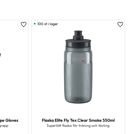
100 st i lager
Lägg till i favoriter
Lägg ti
pe Gloves
Flaska Elite Fly Tex Clear Smoke 550ml
grepp
Superlätt flaska för träning och tävling