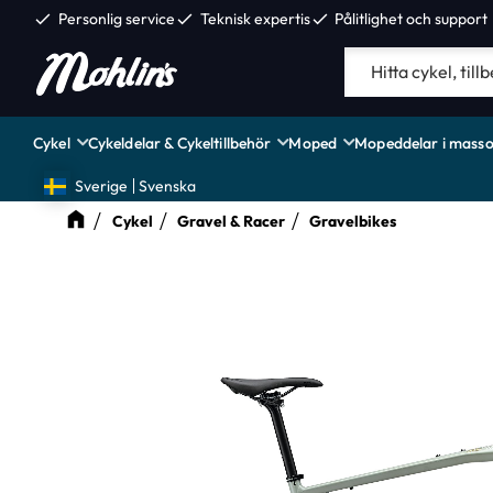
check
Personlig service
check
Teknisk expertis
check
Pålitlighet och support
Cykel
Cykeldelar & Cykeltillbehör
Moped
Mopeddelar i masso
Sverige
Svenska
Cykel
Gravel & Racer
Gravelbikes