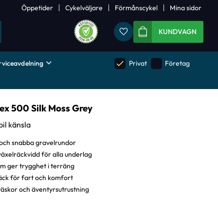
Öppetider
Cykelväljare
Förmånscykel
Mina sidor
Favoriter
KUNDVAGN
rviceavdelning
done
done
Privat
Företag
lex 500 Silk Moss Grey
il känsla
 och snabba gravelrundor
xelräckvidd för alla underlag
om ger trygghet i terräng
ck för fart och komfort
väskor och äventyrsutrustning