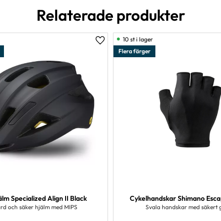
Relaterade produkter
10 st i lager
er
Lägg till i favoriter
Flera färger
lm Specialized Align II Black
Cykelhandskar Shimano Esca
ärd och säker hjälm med MIPS
Svala handskar med säkert 