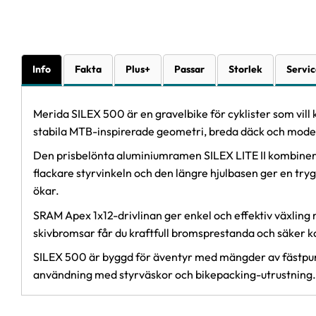
Info
Fakta
Plus+
Passar
Storlek
Servic
Merida SILEX 500 är en gravelbike för cyklister som vill
stabila MTB-inspirerade geometri, breda däck och moder
Den prisbelönta aluminiumramen SILEX LITE II kombinerar
flackare styrvinkeln och den längre hjulbasen ger en try
ökar.
SRAM Apex 1x12-drivlinan ger enkel och effektiv växling
skivbromsar får du kraftfull bromsprestanda och säker k
SILEX 500 är byggd för äventyr med mängder av fästpunk
användning med styrväskor och bikepacking-utrustning.