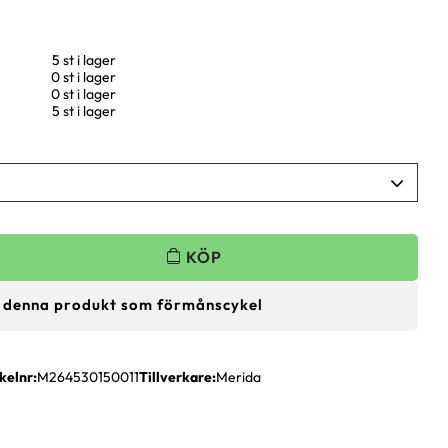
5 st i lager
0 st i lager
0 st i lager
5 st i lager
 denna produkt som förmånscykel
kelnr
M264530150011
Tillverkare
Merida