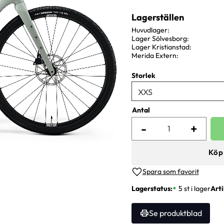
Lagerställen
Huvudlager
Lager Sölvesborg
Lager Kristianstad
Merida Extern
Storlek
Antal
-
+
Köp
Lägg till i favoriter
Lagerstatus
5 st i lager
Arti
Se produktblad