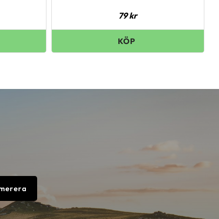
79
kr
merera