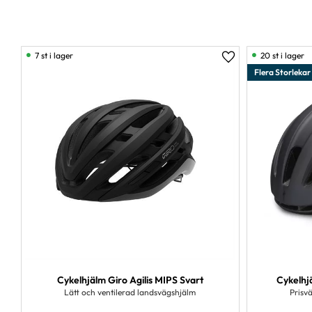
7 st i lager
20 st i lager
Lägg till i favorit
Flera Storlekar
Cykelhjälm Giro Agilis MIPS Svart
Cykelhjä
Lätt och ventilerad landsvägshjälm
Prisv