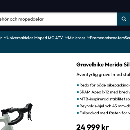
r
Universaldelar Moped MC ATV
Minicross
Promenadscooters
Se
Gravelbike Merida Si
Äventyrlig gravel med stab
Redo för både bikepacking
SRAM Apex 1x12 med bred vä
MTB-inspirerad stabilitet s
Reynolds-hjul och 45 mm-dä
Fullpackad med fästen för 
24 999
kr