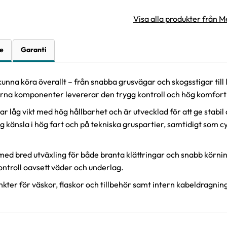
Visa alla produkter från M
e
Garanti
 kunna köra överallt – från snabba grusvägar och skogsstigar til
na komponenter levererar den trygg kontroll och hög komfort ä
 låg vikt med hög hållbarhet och är utvecklad för att ge stabil
gg känsla i hög fart och på tekniska gruspartier, samtidigt som 
 med bred utväxling för både branta klättringar och snabb kör
ontroll oavsett väder och underlag.
ter för väskor, flaskor och tillbehör samt intern kabeldragnin